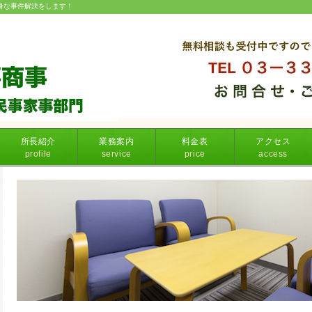
身な事件解決をします！
所長紹介
業務案内
料金表
アクセス
profile
service
price
access