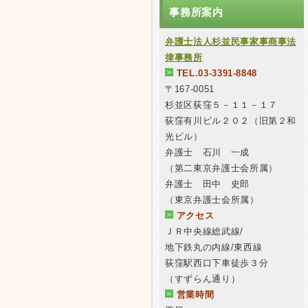
事務所案内
弁護士法人杉並民事家事商事法
律事務所
TEL.03-3391-8848
〒167-0051
杉並区荻窪５－１１－１７
荻窪有川ビル２０２（旧第２和
光ビル）
弁護士 石川 一成
（第二東京弁護士会所属）
弁護士 田中 史郎
（東京弁護士会所属）
アクセス
ＪＲ中央線総武線/
地下鉄丸の内線/東西線
荻窪駅西口下車徒歩３分
（すずらん通り）
営業時間