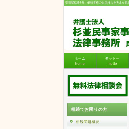
荻窪駅徒歩3分。依頼者様のお気持ちを考えた親
ホーム
モットー
home
motto
相続でお困りの方
相続問題概要